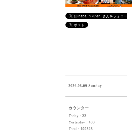
2026.08.09 Sunday
カウンター
Today :
22
Yesterday :
433
Total :
499828