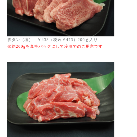
豚タン（塩） ￥438
（税込￥473）
200ｇ入り
㊟約200gを真空パックにして冷凍でのご用意です