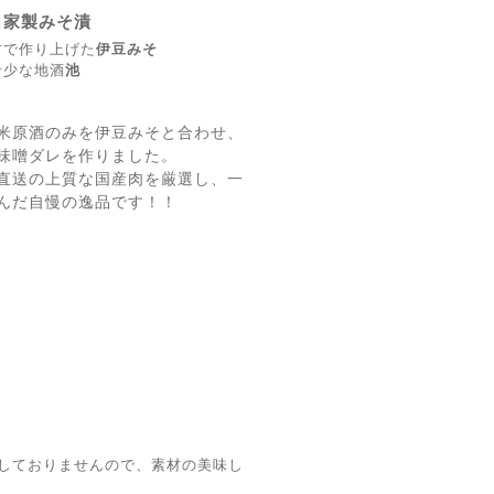
自家製みそ漬
材で作り上げた
伊豆みそ
希少な地酒
池
米原酒のみを伊豆みそと合わせ、
味噌ダレを作りました。
直送の上質な国産肉を厳選し、一
んだ自慢の逸品です！！
しておりませんので、素材の美味し