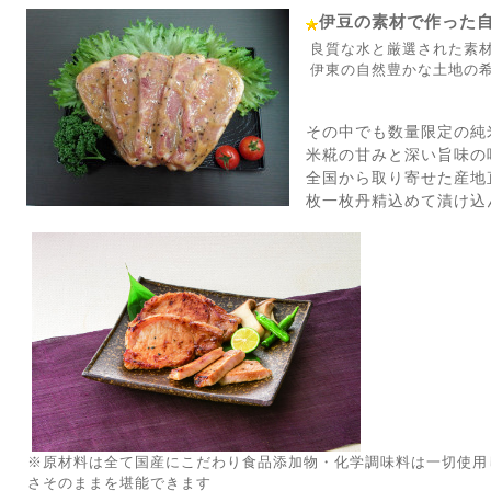
伊豆の素材で作った
良質な水と厳選された素
伊東の自然豊かな土地の
その中でも数量限定の純
米糀の甘みと深い旨味の
全国から取り寄せた産地
枚一枚丹精込めて漬け込
※原材料は全て国産にこだわり食品添加物・化学調味料は一切使用
さそのままを堪能できます