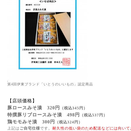
第4回伊東ブランド「いとうのいいもの」認定商品
【店頭価格】
豚ロースみそ漬 320円
（税込345円
）
特撰豚リブロースみそ漬 498
円
（税込537円
）
鶏モモみそ漬 300円
（税込324円
）
上記は
ご自宅仕様
です。
耐久性の低い袋のため配送などには向いて