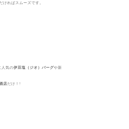
だければスムーズです。
に人気の
伊豆塩（ジオ）バーグ
や新
酒店
だけ！!