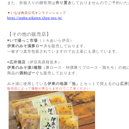
また、折箱入りの贈答用は
作り置き
しておりませんので
ご予約いた
▼いなば肉店公式オンラインショップ
https://inaba-nikuten.shop-pro.jp/
【その他の販売店】
◉いで湯っこ市場
（ＪＡあいら伊豆）
伊東のみそ漬豚ロース
を販売しております。
一枚ずつ真空包装されていますのでお土産にも適しています。
◉
広井酒店
（伊豆高原桜並木）
伊東のみそ漬3種類
（豚ロース・特撰豚リブロース・鶏モモ）の他
商品の
酒粕ばーぐ
も販売しております。
みそ漬に使用している
伊東の地酒「池」
とセットで買えるのは
広井
販売店によって価格が異なりますのでご了承ください