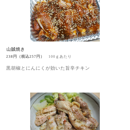
山賊焼き
238円
（税込257円
）
100ｇあたり
黒胡椒とにんにくが効いた旨辛チキン